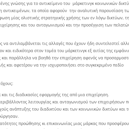
νης γνώσης για το αντικείμενο του μάρκετινγκ κοινωνικών δικτ
ση αντικειμένων, τα οποία αφορούν την αναλυτική παρουσίαση τ
φωση μίας ολιστικής στρατηγικής χρήσης των εν λόγω δικτύων, τ
ιχείρησης και του ανταγωνισμού και την προσέγγιση των πελατώ
ς να αντιλαμβάνεται τις αλλαγές που έχουν ήδη συντελεστεί αλλ
ν και ειδικότερα στον τομέα του μάρκετινγκ εξ αιτίας της εμφάνι
ς και παράλληλα να βοηθά την επιχείρηση αφενός να προσαρμοστ
λής και αφετέρου να την ισχυροποιήσει στο συγκεκριμένο πεδίο
τόχους:
 και τις διαδικασίες εφαρμογής της από μια επιχείρηση.
περιβάλλοντος λειτουργίας και ανταγωνισμού των επιχειρήσεων 
ούς ανάπτυξης του διαδικτύου και των κοινωνικών δικτύων και 
ούργησαν.
νατότητες προώθησης κι επικοινωνίας μιας μάρκας που προσφέρου