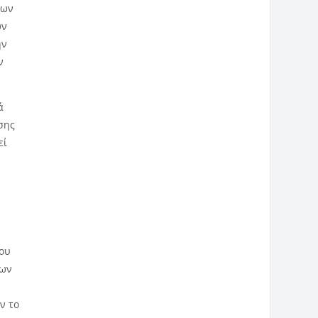
ύων
ων
ην
ν
ά
σης
εί
που
των
ν το