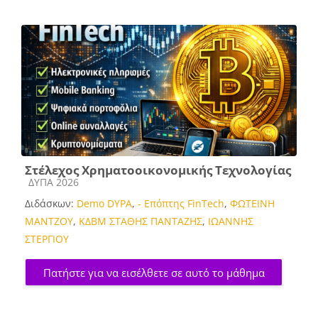
Στέλεχος Χρηματοοικονομικής Τεχνολογίας
Κατηγορία μαθήματος
ΔΥΠΑ 2026
Διδάσκων:
Demo DYPA
,
- Επόπτης FinTech
,
ΦΩΤΕΙΝΗ
ΜΑΝΤΖΟΥ
,
ΚΔΒΜ ΣΤΑΘΗΣ ΠΑΝΤΑΖΗΣ
,
ΙΩΑΝΝΗΣ
ΣΤΕΡΓΙΟΥ
Πατήστε για να εισέλθετε σε αυτό το μάθημα